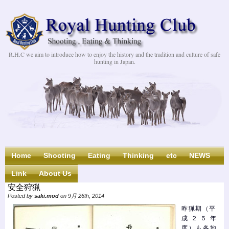
R.H.C we aim to introduce how to enjoy the history and the tradition and culture of safe
hunting in Japan.
Home
Shooting
Eating
Thinking
etc
NEWS
Link
About Us
安全狩猟
Posted by
saki.mod
on 9月 26th, 2014
昨猟期（平
成２５年
度）も各地