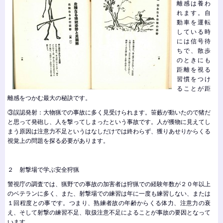
離感は養わ
れます。自
動車を運転
している時
には信号待
ちで、散歩
のときにも
距離を視る
習慣をつけ
ることが距
離感をつかむ最大の秘訣です。
③誤認発射：大物猟での事故に多く見受けられます。笹藪が動いたので猪だ
と思って発砲し、人を撃ってしまったという事故です。人が獲物に見えてし
まう原因は注意力不足というはなしだけでは終わらず、獲りあせりからくる
視覚上の問題を探る必要があります。
２ 射撃場で学ぶ安全狩猟
警視庁の調査では、猟野での事故の加害者は狩猟での経験年数が２０年以上
のベテランに多く、また、射撃場での練習は年に一度も練習しない、または
１回程度との事です。つまり、熟練者故の年齢からくる体力、注意力の衰
え、そして射撃の練習不足、取扱注意不足によることが事故の要因となって
います。