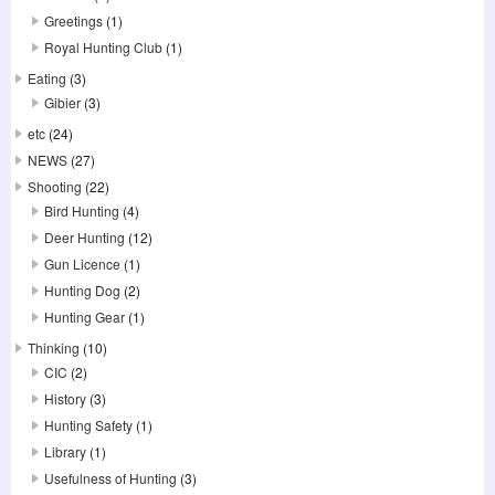
Greetings
(1)
Royal Hunting Club
(1)
Eating
(3)
Gibier
(3)
etc
(24)
NEWS
(27)
Shooting
(22)
Bird Hunting
(4)
Deer Hunting
(12)
Gun Licence
(1)
Hunting Dog
(2)
Hunting Gear
(1)
Thinking
(10)
CIC
(2)
History
(3)
Hunting Safety
(1)
Library
(1)
Usefulness of Hunting
(3)