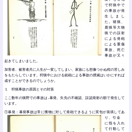
で狩猟中で
の事故が発
生しまし
た。猪猟、
鹿猟等大物
猟での誤射
による発砲
による重傷
事故、死亡
事故が又々
起きてしまいました。
加害者、被害者共に人生が一変してしまい、家族にも想像つかぬ程の苦しみ
をもたらしています。狩猟中における銃砲による事故の撲滅はいかにすれば
成すことができるのでしょうか。
１ 狩猟事故の原因とその対策
ここ数年の猟野での事故は.暴発、矢先の不確認、誤認発射の順で発生して
います。
①暴発：暴発事故は常に獲物に対して発砲できるように実包が装填してあ
り、引
金
に指を入れ
て行動して