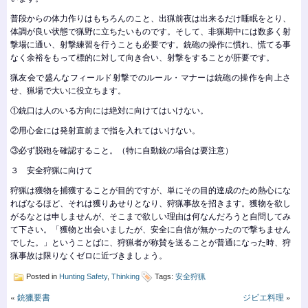
普段からの体力作りはもちろんのこと、出猟前夜は出来るだけ睡眠をとり、
体調が良い状態で猟野に立ちたいものです。そして、非猟期中には数多く射
撃場に通い、射撃練習を行うことも必要です。銃砲の操作に慣れ、慌てる事
なく余裕をもって標的に対して向き合い、射撃をすることが肝要です。
猟友会で盛んなフィールド射撃でのルール・マナーは銃砲の操作を向上さ
せ、猟場で大いに役立ちます。
①銃口は人のいる方向には絶対に向けてはいけない。
②用心金には発射直前まで指を入れてはいけない。
③必ず脱砲を確認すること。（特に自動銃の場合は要注意）
３ 安全狩猟に向けて
狩猟は獲物を捕獲することが目的ですが、単にその目的達成のため熱心にな
ればなるほど、それは獲りあせりとなり、狩猟事故を招きます。獲物を欲し
がるなとは申しませんが、そこまで欲しい理由は何なんだろうと自問してみ
て下さい。「獲物と出会いましたが、安全に自信が無かったので撃ちません
でした。」ということばに、狩猟者が称賛を送ることが普通になった時、狩
猟事故は限りなくゼロに近づきましょう。
Posted in
Hunting Safety
,
Thinking
Tags:
安全狩猟
«
銃獵要書
ジビエ料理
»