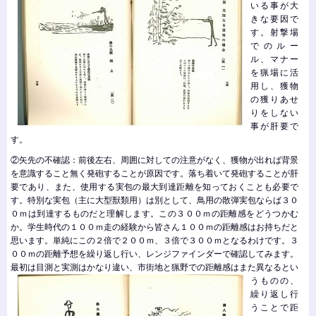
いる事が大
きな要因で
す。射撃場
でのルー
ル、マナー
を猟場に活
用し、獲物
の獲りあせ
りをしない
事が肝要で
す。
②矢先の不確認：前後左右、周囲に対しての注意がなく、獲物が出れば背景
を意識すること無く発砲することが原因です。落ち着いて発砲することが肝
要であり、また、使用する実包の最大到達距離を知っておくことも必要で
す。特別な実包（主に大型獣類用）は別として、鳥用の散弾実包ならば３０
０ｍは到達するものだと理解します。この３００ｍの距離感をどうつかむ
か。学生時代の１００ｍ走の経験から皆さん１００ｍの距離感はお持ちだと
思います。単純にこの２倍で２００ｍ、３倍で３００ｍとなるわけです。３
００ｍの距離予想を繰り返し行い、レンジファインダーで確認してみます。
最初は目測と実測はかなり違
い、市街地と猟野での距離感はまた異なるとい
うものの、
繰り返し行
うことで距