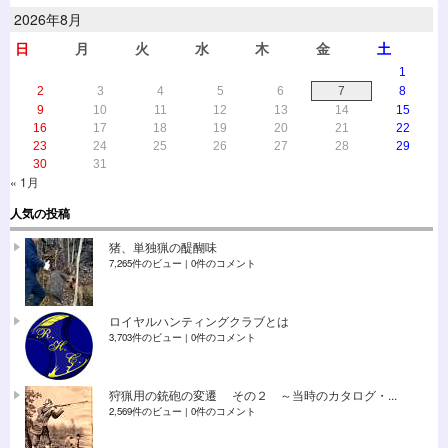
2026年8月
日
月
火
水
木
金
土
1
2
3
4
5
6
7
8
9
10
11
12
13
14
15
16
17
18
19
20
21
22
23
24
25
26
27
28
29
30
31
« 1月
人気の投稿
猪、単独猟の醍醐味
7,265件のビュー
|
0件のコメント
ロイヤルハンティングクラブとは
3,703件のビュー
|
0件のコメント
狩猟用の銃砲の変遷 その２ ～当時のカタログ・...
2,569件のビュー
|
0件のコメント