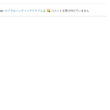
ロ
ags:
ロイヤルハンティングクラブとは
コメントを受け付けていません
イ
ヤ
ル
ハ
ン
テ
ィ
ン
グ
ク
ラ
ブ
と
は
は