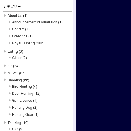
カテゴリー
About Us
(4)
Announcement of admission
(1)
Contact
(1)
Greetings
(1)
Royal Hunting Club
(1)
Eating
(3)
Gibier
(3)
etc
(24)
NEWS
(27)
Shooting
(22)
Bird Hunting
(4)
Deer Hunting
(12)
Gun Licence
(1)
Hunting Dog
(2)
Hunting Gear
(1)
Thinking
(10)
CIC
(2)