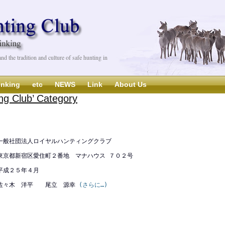
d the tradition and culture of safe hunting in
inking
etc
NEWS
Link
About Us
ing Club’ Category
般社団法人ロイヤルハンティングクラブ
京都新宿区愛住町２番地 マナハウス ７０２号
成２５年４月
佐々木 洋平 尾立 源幸
(さらに…)