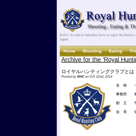
R.H.C we aim to introduce how to enjoy the history an
Japan.
Home
Shooting
Eating
Th
Archive for the ‘Royal Hunt
ロイヤルハンティングクラブとは
Posted by
RHC
on 9月 22nd, 2014
名 称 一
事務所 東
創 立 平
会 長 