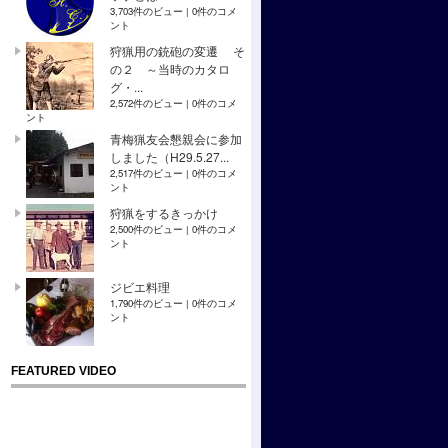
3,703件のビュー
|
0件のコメ
ント
狩猟用の銃砲の変遷 そ
の２ ～当時のカタロ
グ・...
2,572件のビュー
|
0件のコメ
ント
青梅猟友会懇親会に参加
しました（H29.5.27...
2,517件のビュー
|
0件のコメ
ント
狩猟をするきっかけ
2,500件のビュー
|
0件のコメ
ント
ジビエ料理
1,790件のビュー
|
0件のコメ
ント
FEATURED VIDEO