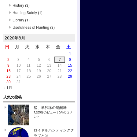
History
(3)
Hunting Safety
(1)
Library
(1)
Usefulness of Hunting
(3)
2026年8月
日
月
火
水
木
金
土
1
2
3
4
5
6
7
8
9
10
11
12
13
14
15
16
17
18
19
20
21
22
23
24
25
26
27
28
29
30
31
« 1月
人気の投稿
猪、単独猟の醍醐味
7,265件のビュー
|
0件のコメ
ント
ロイヤルハンティングク
ラブとは