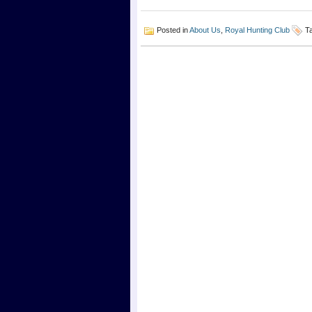
Posted in
About Us
,
Royal Hunting Club
T