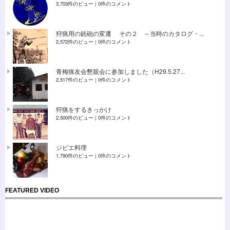
3,703件のビュー
|
0件のコメント
狩猟用の銃砲の変遷 その２ ～当時のカタログ・...
2,572件のビュー
|
0件のコメント
青梅猟友会懇親会に参加しました（H29.5.27...
2,517件のビュー
|
0件のコメント
狩猟をするきっかけ
2,500件のビュー
|
0件のコメント
ジビエ料理
1,790件のビュー
|
0件のコメント
FEATURED VIDEO