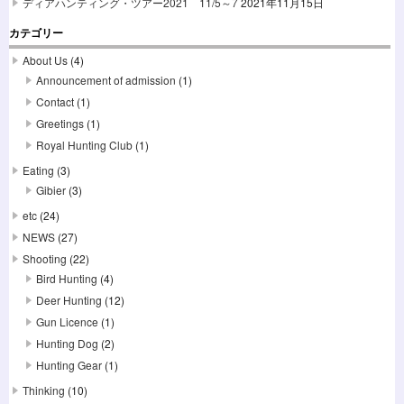
ディアハンティング・ツアー2021 11/5～7
2021年11月15日
カテゴリー
About Us
(4)
Announcement of admission
(1)
Contact
(1)
Greetings
(1)
Royal Hunting Club
(1)
Eating
(3)
Gibier
(3)
etc
(24)
NEWS
(27)
Shooting
(22)
Bird Hunting
(4)
Deer Hunting
(12)
Gun Licence
(1)
Hunting Dog
(2)
Hunting Gear
(1)
Thinking
(10)