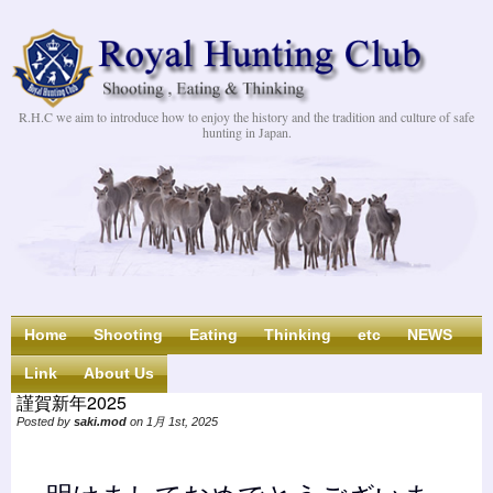
R.H.C we aim to introduce how to enjoy the history and the tradition and culture of safe
hunting in Japan.
Home
Shooting
Eating
Thinking
etc
NEWS
Link
About Us
謹賀新年2025
Posted by
saki.mod
on 1月 1st, 2025