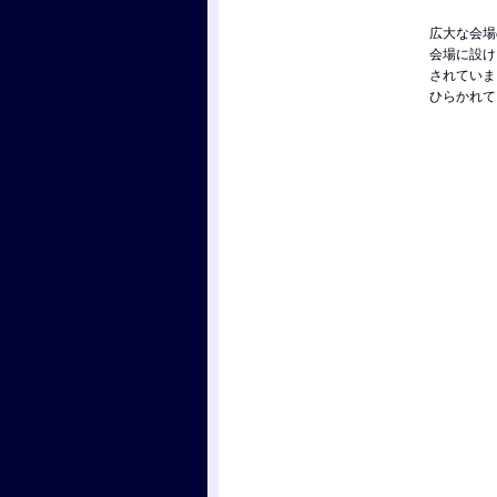
広大な会場
会場に設け
されていま
ひらかれて