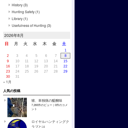
History
(3)
Hunting Safety
(1)
Library
(1)
Usefulness of Hunting
(3)
2026年8月
日
月
火
水
木
金
土
1
2
3
4
5
6
7
8
9
10
11
12
13
14
15
16
17
18
19
20
21
22
23
24
25
26
27
28
29
30
31
« 1月
人気の投稿
猪、単独猟の醍醐味
7,265件のビュー
|
0件のコメ
ント
ロイヤルハンティングク
ラブとは