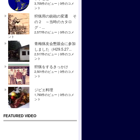
3,705件のビュー
|
0件のコメ
ント
狩猟用の銃砲の変遷 そ
の２ ～当時のカタロ
グ・...
2,577件のビュー
|
0件のコメ
ント
青梅猟友会懇親会に参加
しました（H29.5.27...
2,517件のビュー
|
0件のコメ
ント
狩猟をするきっかけ
2,501件のビュー
|
0件のコメ
ント
ジビエ料理
1,793件のビュー
|
0件のコメ
ント
FEATURED VIDEO