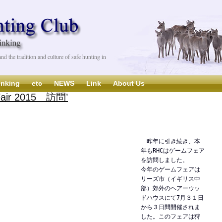
d the tradition and culture of safe hunting in
inking
etc
NEWS
Link
About Us
Fair 2015 訪問’
昨年に引き続き、本
年もRHCはゲームフェア
を訪問しました。
今年のゲームフェアは
リーズ市（イギリス中
部）郊外のヘアーウッ
ドハウスにて7月３１日
から３日間開催されま
した。このフェアは狩