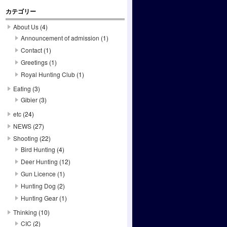
カテゴリー
About Us
(4)
Announcement of admission
(1)
Contact
(1)
Greetings
(1)
Royal Hunting Club
(1)
Eating
(3)
Gibier
(3)
etc
(24)
NEWS
(27)
Shooting
(22)
Bird Hunting
(4)
Deer Hunting
(12)
Gun Licence
(1)
Hunting Dog
(2)
Hunting Gear
(1)
Thinking
(10)
CIC
(2)