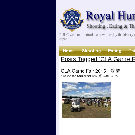
R.H.C we aim to introduce how to enjoy the history an
Japan.
Home
Shooting
Eating
Th
Posts Tagged ‘CLA Game 
CLA Game Fair 2015 訪問
Posted by
saki.mod
on 8月 20th, 2015