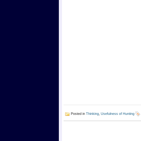
Posted in
Thinking
,
Usefulness of Hunting