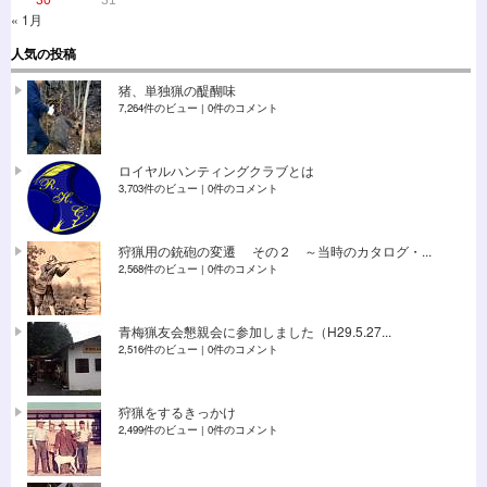
« 1月
人気の投稿
猪、単独猟の醍醐味
7,264件のビュー
|
0件のコメント
ロイヤルハンティングクラブとは
3,703件のビュー
|
0件のコメント
狩猟用の銃砲の変遷 その２ ～当時のカタログ・...
2,568件のビュー
|
0件のコメント
青梅猟友会懇親会に参加しました（H29.5.27...
2,516件のビュー
|
0件のコメント
狩猟をするきっかけ
2,499件のビュー
|
0件のコメント