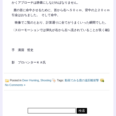
かくアプローチは静粛にしなければなりません。
鹿の首に命中させるために、首から右へ５０ｃｍ、背中の上２０ｃｍを狙
引金はおちました。 そして命中。
映像でご覧のとおり、計算通りに全てがうまくいった瞬間でした。
〈スローモーションでは弾丸が右から左へ流されていることが良く確認で
手 溝淵 哲史
影 プロハンターＫＡ氏
Posted in
Deer Hunting
,
Shooting
Tags:
動画でみる鹿の遠距離射撃
No Comments »