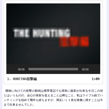
動
画
プ
レ
ー
ヤ
ー
00:00
00:00
1.
HUNTING狙撃編
1:09
獲物に向けての射撃の動画は携帯電話でも簡単に撮影が出来る今日この頃
とはいうものの、会心の発射を捉えることは稀なこと。私はライフル銃でハ
ンティングを始めて幾年も経ちますが、満足いく１発を映像に残すことは今
まで出来ませんでした。