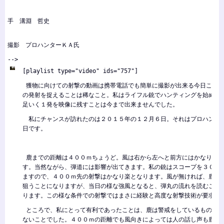
手 溝淵 哲史
撮影 プロハンターＫＡ氏
-->
[playlist type="video" ids="757"]
獲物に向けての射撃の動画は携帯電話でも簡単に撮影が出来る今日この頃
の発射を捉えることは稀なこと。私はライフル銃でハンティングを始めて
足いく１発を映像に残すことは今まで出来ませんでした。
私にチャンスが訪れたのは２０１５年の１２月６日。それはプロハンタ
日です。
鹿までの距離は４００ｍちょうど。風は右から左へと前方にはかなりの強
す。当然ながら、弾道には影響が出てきます。私の銃はスコープを３００
ますので、４００ｍ先の射撃はかなり楽となります。風が無ければ、鹿の
狙うことになりますが、当日の様な強風となると、弾丸の流れを読むこと
ります。この様な条件での射撃ではまさに経験と高度な射撃技術が要求さ
ところで、私にとって有利であったことは、鹿は警戒をしているものの、
ないことでした。４００ｍの距離でも風向きによっては人の話し声も鹿に