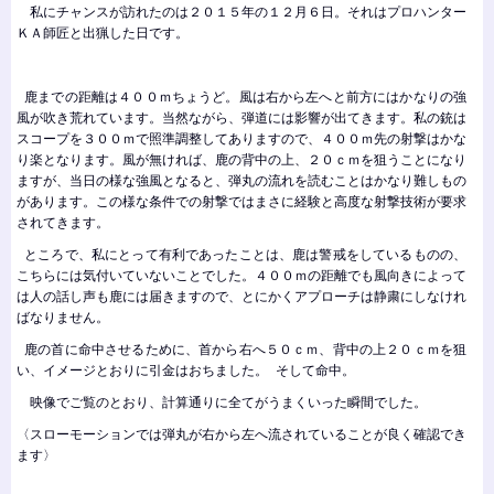
私にチャンスが訪れたのは２０１５年の１２月６日。それはプロハンター
ＫＡ師匠と出猟した日です。
鹿までの距離は４００ｍちょうど。風は右から左へと前方にはかなりの強
風が吹き荒れています。当然ながら、弾道には影響が出てきます。私の銃は
スコープを３００ｍで照準調整してありますので、４００ｍ先の射撃はかな
り楽となります。風が無ければ、鹿の背中の上、２０ｃｍを狙うことになり
ますが、当日の様な強風となると、弾丸の流れを読むことはかなり難しもの
があります。この様な条件での射撃ではまさに経験と高度な射撃技術が要求
されてきます。
ところで、私にとって有利であったことは、鹿は警戒をしているものの、
こちらには気付いていないことでした。４００ｍの距離でも風向きによって
は人の話し声も鹿には届きますので、とにかくアプローチは静粛にしなけれ
ばなりません。
鹿の首に命中させるために、首から右へ５０ｃｍ、背中の上２０ｃｍを狙
い、イメージとおりに引金はおちました。 そして命中。
映像でご覧のとおり、計算通りに全てがうまくいった瞬間でした。
〈スローモーションでは弾丸が右から左へ流されていることが良く確認でき
ます〉