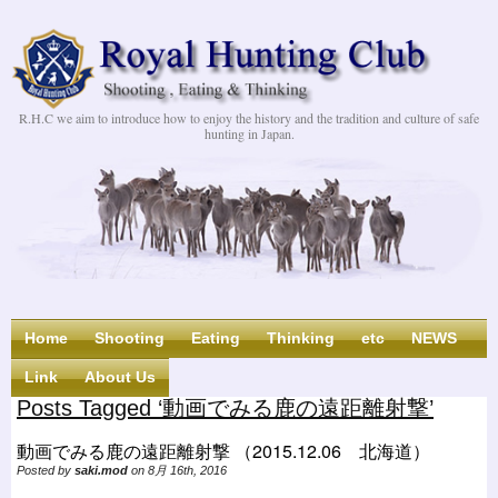
R.H.C we aim to introduce how to enjoy the history and the tradition and culture of safe
hunting in Japan.
Home
Shooting
Eating
Thinking
etc
NEWS
Link
About Us
Posts Tagged ‘動画でみる鹿の遠距離射撃’
動画でみる鹿の遠距離射撃 （2015.12.06 北海道）
Posted by
saki.mod
on 8月 16th, 2016