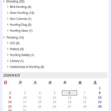
Shooting
(22)
Bird Hunting
(4)
Deer Hunting
(12)
Gun Licence
(1)
Hunting Dog
(2)
Hunting Gear
(1)
Thinking
(10)
CIC
(2)
History
(3)
Hunting Safety
(1)
Library
(1)
Usefulness of Hunting
(3)
2026年8月
日
月
火
水
木
金
土
1
2
3
4
5
6
7
8
9
10
11
12
13
14
15
16
17
18
19
20
21
22
23
24
25
26
27
28
29
30
31