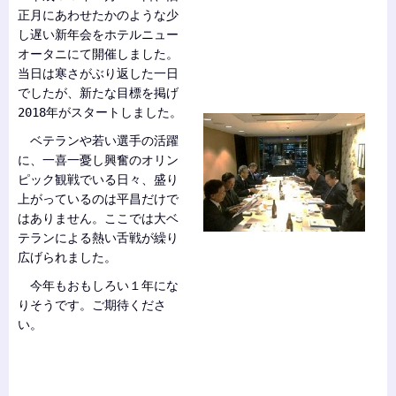
正月にあわせたかのような少
し遅い新年会をホテルニュー
オータニにて開催しました。
当日は寒さがぶり返した一日
でしたが、新たな目標を掲げ
2018年がスタートしました。
ベテランや若い選手の活躍
に、一喜一憂し興奮のオリン
ピック観戦でいる日々、盛り
上がっているのは平昌だけで
はありません。ここでは大ベ
テランによる熱い舌戦が繰り
広げられました。
今年もおもしろい１年にな
りそうです。ご期待くださ
い。