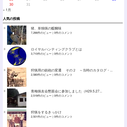
30
31
« 1月
人気の投稿
猪、単独猟の醍醐味
7,266件のビュー
|
0件のコメント
ロイヤルハンティングクラブとは
3,710件のビュー
|
0件のコメント
狩猟用の銃砲の変遷 その２ ～当時のカタログ・...
2,580件のビュー
|
0件のコメント
青梅猟友会懇親会に参加しました（H29.5.27...
2,519件のビュー
|
0件のコメント
狩猟をするきっかけ
2,501件のビュー
|
0件のコメント