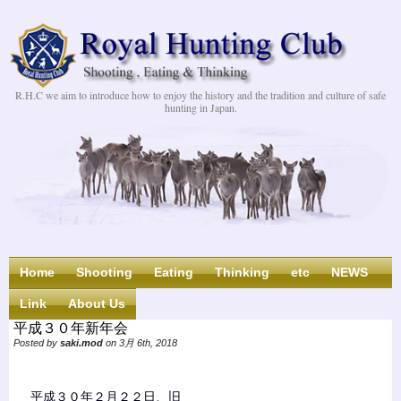
R.H.C we aim to introduce how to enjoy the history and the tradition and culture of safe
hunting in Japan.
Home
Shooting
Eating
Thinking
etc
NEWS
Link
About Us
平成３０年新年会
Posted by
saki.mod
on 3月 6th, 2018
平成３０年２月２２日、旧