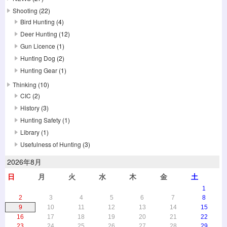
Shooting
(22)
Bird Hunting
(4)
Deer Hunting
(12)
Gun Licence
(1)
Hunting Dog
(2)
Hunting Gear
(1)
Thinking
(10)
CIC
(2)
History
(3)
Hunting Safety
(1)
Library
(1)
Usefulness of Hunting
(3)
2026年8月
日
月
火
水
木
金
土
1
2
3
4
5
6
7
8
9
10
11
12
13
14
15
16
17
18
19
20
21
22
23
24
25
26
27
28
29