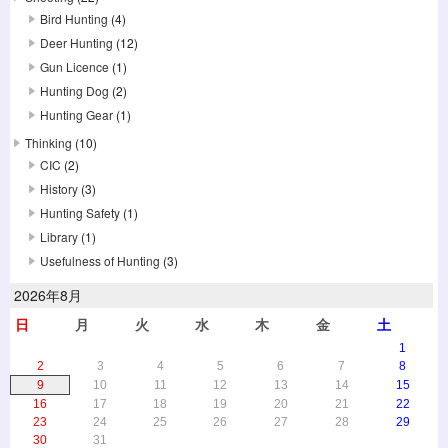
Bird Hunting
(4)
Deer Hunting
(12)
Gun Licence
(1)
Hunting Dog
(2)
Hunting Gear
(1)
Thinking
(10)
CIC
(2)
History
(3)
Hunting Safety
(1)
Library
(1)
Usefulness of Hunting
(3)
2026年8月
日
月
火
水
木
金
土
1
2
3
4
5
6
7
8
9
10
11
12
13
14
15
16
17
18
19
20
21
22
23
24
25
26
27
28
29
30
31