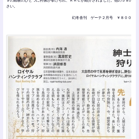
９の経験のひとつに狩猟が挙げられ、ＲＨＣが紹介されました。他の５８の経
さい。
幻冬舎刊 ゲーテ２月号 ￥８００－