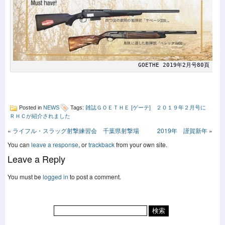
GOETHE 2019年2月号80頁
Posted in
NEWS
Tags:
雑誌ＧＯＥＴＨＥ [ゲーテ] ２０１９年２月号に
ＲＨＣが紹介されました
«
ライフル・スラッグ射撃練習会 千葉県射撃場
2019年 謹賀新年
»
You can
leave a response
, or
trackback
from your own site.
Leave a Reply
You must be
logged in
to post a comment.