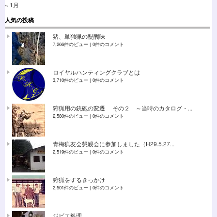
« 1月
人気の投稿
猪、単独猟の醍醐味
7,266件のビュー
|
0件のコメント
ロイヤルハンティングクラブとは
3,710件のビュー
|
0件のコメント
狩猟用の銃砲の変遷 その２ ～当時のカタログ・...
2,580件のビュー
|
0件のコメント
青梅猟友会懇親会に参加しました（H29.5.27...
2,519件のビュー
|
0件のコメント
狩猟をするきっかけ
2,501件のビュー
|
0件のコメント
ジビエ料理