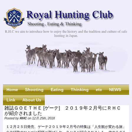
R.H.C we aim to introduce how to enjoy the history and the tradition and culture of safe
hunting in Japan.
Home
Shooting
Eating
Thinking
etc
NEWS
Link
About Us
雑誌ＧＯＥＴＨＥ [ゲーテ] ２０１９年２月号にＲＨＣ
が紹介されました
Posted by
RHC
on 12月 25th, 2018
１２月２５日発売、ゲーテ２０１９年２月号の特集は「人生観が変わる旅」で