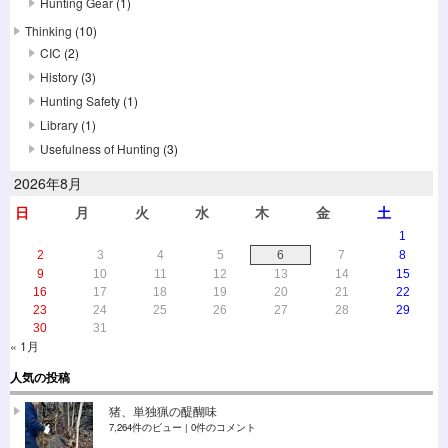
Hunting Gear
(1)
Thinking
(10)
CIC
(2)
History
(3)
Hunting Safety
(1)
Library
(1)
Usefulness of Hunting
(3)
2026年8月
日
月
火
水
木
金
土
1
2
3
4
5
6
7
8
9
10
11
12
13
14
15
16
17
18
19
20
21
22
23
24
25
26
27
28
29
30
31
« 1月
人気の投稿
猪、単独猟の醍醐味
7,264件のビュー
|
0件のコメント