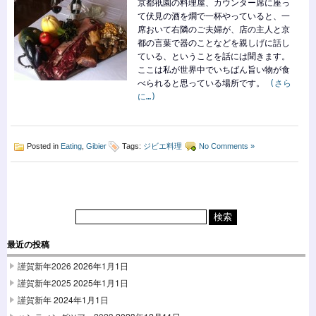
京都祇園の料理屋、カウンター席に座っ
て伏見の酒を燗で一杯やっていると、一
席おいて右隣のご夫婦が、店の主人と京
都の言葉で器のことなどを親しげに話し
ている、ということを話には聞きます。
ここは私が世界中でいちばん旨い物が食
べられると思っている場所です。
(さら
に…)
Posted in
Eating
,
Gibier
Tags:
ジビエ料理
No Comments »
最近の投稿
謹賀新年2026
2026年1月1日
謹賀新年2025
2025年1月1日
謹賀新年
2024年1月1日