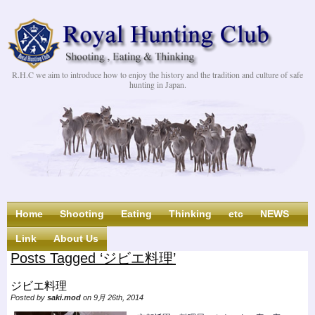
R.H.C we aim to introduce how to enjoy the history and the tradition and culture of safe
hunting in Japan.
Home
Shooting
Eating
Thinking
etc
NEWS
Link
About Us
Posts Tagged ‘ジビエ料理’
ジビエ料理
Posted by
saki.mod
on 9月 26th, 2014