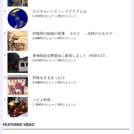
ロイヤルハンティングクラブとは
3,703件のビュー
|
0件のコメント
狩猟用の銃砲の変遷 その２ ～当時のカタログ・...
2,568件のビュー
|
0件のコメント
青梅猟友会懇親会に参加しました（H29.5.27...
2,515件のビュー
|
0件のコメント
狩猟をするきっかけ
2,498件のビュー
|
0件のコメント
ジビエ料理
1,789件のビュー
|
0件のコメント
FEATURED VIDEO